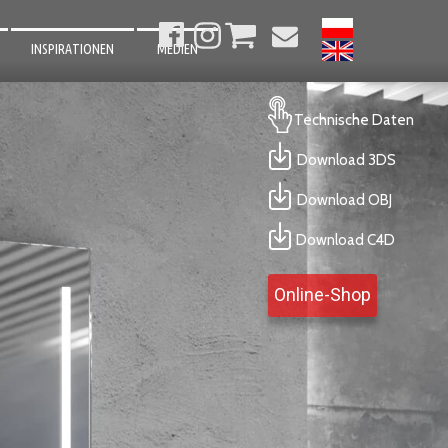
INSPIRATIONEN
MEDIEN
BADEZIMMER
Technische Daten
WOHNZIMMER
Download 3DS
SCHLAFZIMMER
Download OBJ
KÜCHEN
CORRIDOR
Download C4D
GARTEN
Online-Shop