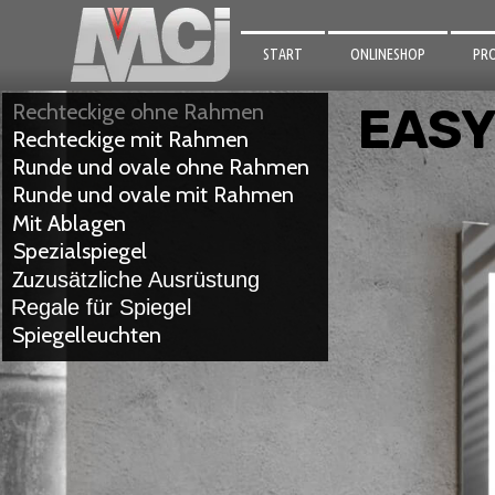
START
ONLINESHOP
PR
SPI
Rechteckige ohne Rahmen
EASY
Rechteckige
mit Rahmen
FÜ
Runde und ovale ohne Rahmen
FÜ
Runde und ovale mit Rahmen
Mit Ablagen
BA
Spezialspiegel
BE
Zu
zusätzliche Ausrüstung
Regale für Spiegel
ALU
Spiegelleuchten