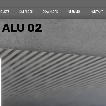
ODUKTE
KATALOGE
DOWNLOAD
ÜBER UNS
KONTAKT
EGEL
3D MODELLE
 ALU 02
R BADEZIMMER
AUFBAUANLEITUNGEN
R GARTEN
D ZUBEHÖR
LEUCHTUNG
MINIUM PROFILE