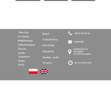
Onlineshop
+48 32 423 45 44
Spiegel
3D-Modelle
Für Badezimmer
Produktkataloge
mcj @mcj.pl
Aufbauanleitungen
Beleuchtung
Über uns
ul. Sumińska 2a
Bad zubehör
Szczerbice
Kontakt
44-293 Gaszowice
Inspirationen
Aluminium - profile
Medien
Für Garten
Mo-Fr: 07:00-15:00
RODO