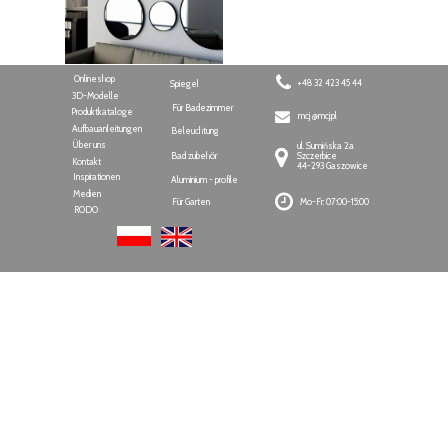
Onlineshop
+48 32 423 45 44
Spiegel
3D-Modelle
Für Badezimmer
Produktkataloge
mcj @mcj.pl
Aufbauanleitungen
Beleuchtung
Über uns
ul. Sumińska 2a
Bad zubehör
Szczerbice
Kontakt
44-293 Gaszowice
Inspirationen
Aluminium - profile
Medien
Für Garten
Mo-Fr: 07:00-15:00
RODO