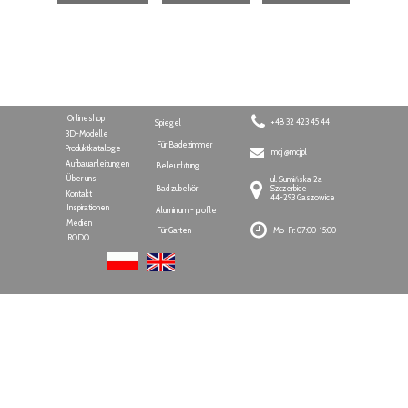
Onlineshop
+48 32 423 45 44
Spiegel
3D-Modelle
Für Badezimmer
Produktkataloge
mcj @mcj.pl
Aufbauanleitungen
Beleuchtung
Über uns
ul. Sumińska 2a
Bad zubehör
Szczerbice
Kontakt
44-293 Gaszowice
Inspirationen
Aluminium - profile
Medien
Für Garten
Mo-Fr: 07:00-15:00
RODO