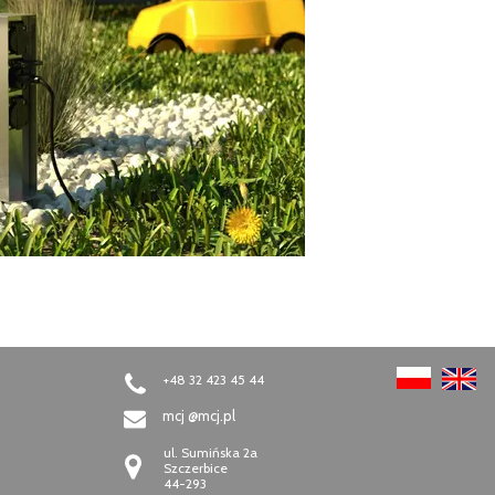
+48 32 423 45 44
mcj @mcj.pl
ul. Sumińska 2a
Szczerbice
44-293