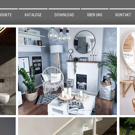
ODUKTE
KATALOGE
DOWNLOAD
ÜBER UNS
KONTAKT
EGEL
3D MODELLE
R BADEZIMMER
AUFBAUANLEITUNGEN
R GARTEN
D ZUBEHÖR
LEUCHTUNG
MINIUM PROFILE