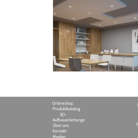
Onlineshop
Produktkataloge
3D-
Modelle
Aufbauanleitungen
Über uns
Kontakt
Medien