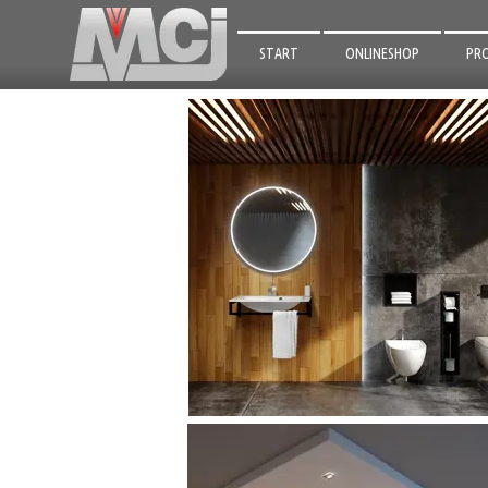
START
ONLINESHOP
PR
SPI
FÜ
FÜ
BA
BE
ALU