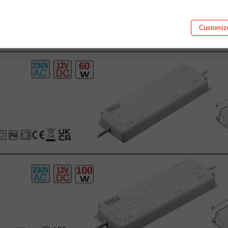
sonalize content, and analyze site traffic.
Customiz