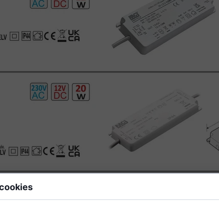
 cookies
 data files stored on your device while browsing websites. We use them to e