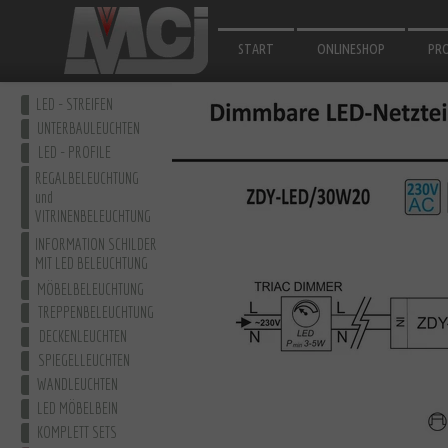
START
ONLINESHOP
PR
SPI
LED - STREIFEN
FÜ
UNTERBAULEUCHTEN
LED - PROFILE
FÜ
REGALBELEUCHTUNG
und
BA
VITRINENBELEUCHTUNG
BE
INFORMATION SCHILDER
MIT LED BELEUCHTUNG
ALU
MÖBELBELEUCHTUNG
TREPPENBELEUCHTUNG
DECKENLEUCHTEN
SPIEGELLEUCHTEN
WANDLEUCHTEN
LED MÖBELBEIN
KOMPLETT SETS