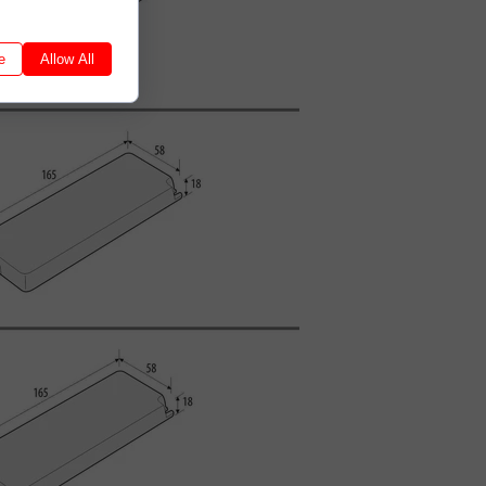
e
Allow All