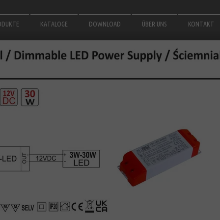
ODUKTE
KATALOGE
DOWNLOAD
ÜBER UNS
KONTAKT
EGEL
3D MODELLE
R BADEZIMMER
AUFBAUANLEITUNGEN
R GARTEN
D ZUBEHÖR
LEUCHTUNG
MINIUM PROFILE