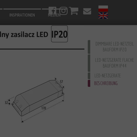
INSPIRATIONEN
MEDIEN
BADEZIMMER
WOHNZIMMER
DIMMBARE LED-NETZTEIL
BAUFORM IP20
SCHLAFZIMMER
LED-NETZGERATE FLACHE
KÜCHEN
BAUFORM IP44
CORRIDOR
LED-NETZGERATE
BESCHREIBUNG
GARTEN